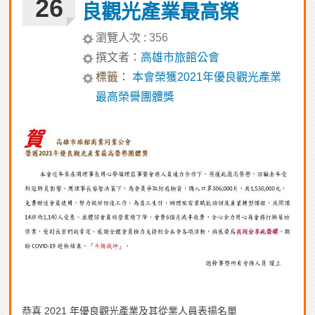
26
良觀光產業最高榮
譽團體獎
瀏覽人次 :
356
撰文者：
高雄市旅館公會
標籤：
本會榮獲2021年優良觀光產業
最高榮譽團體獎
恭喜 2021 年優良觀光產業及其從業人員表揚名單